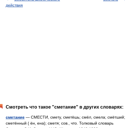
действия
Смотреть что такое "сметание" в других словарях:
сметание
— СМЕСТИ, смету, сметёшь; смёл, смела; смётший;
сметённый ( ён, ена); сметя; сов., что. Толковый словарь