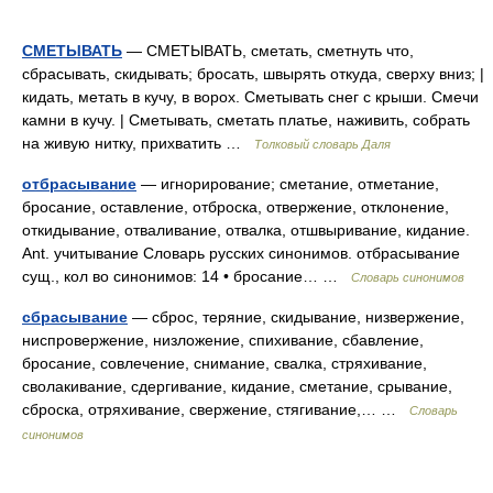
СМЕТЫВАТЬ
— СМЕТЫВАТЬ, сметать, сметнуть что,
сбрасывать, скидывать; бросать, швырять откуда, сверху вниз; |
кидать, метать в кучу, в ворох. Сметывать снег с крыши. Смечи
камни в кучу. | Сметывать, сметать платье, наживить, собрать
на живую нитку, прихватить …
Толковый словарь Даля
отбрасывание
— игнорирование; сметание, отметание,
бросание, оставление, отброска, отвержение, отклонение,
откидывание, отваливание, отвалка, отшвыривание, кидание.
Ant. учитывание Словарь русских синонимов. отбрасывание
сущ., кол во синонимов: 14 • бросание… …
Словарь синонимов
сбрасывание
— сброс, теряние, скидывание, низвержение,
ниспровержение, низложение, спихивание, сбавление,
бросание, совлечение, снимание, свалка, стряхивание,
сволакивание, сдергивание, кидание, сметание, срывание,
сброска, отряхивание, свержение, стягивание,… …
Словарь
синонимов