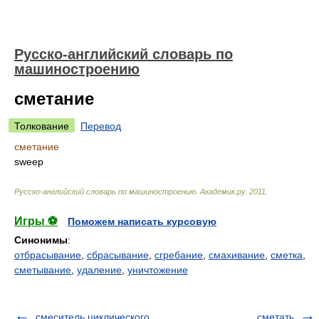
Русско-английский словарь по
машиностроению
сметание
Толкование
Перевод
сметание
sweep
Русско-английский словарь по машиностроению
.
Академик.ру
.
2011
.
Игры ⚽
Поможем написать курсовую
Синонимы
:
отбрасывание
,
сбрасывание
,
сгребание
,
смахивание
,
сметка
,
сметывание
,
удаление
,
уничтожение
смеситель циклического
сметать